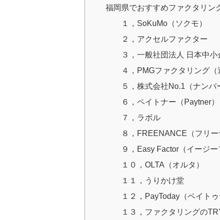
福岡県でおすすめファクタリン
１，SoKuMo（ソクモ）
２，アクセルファクター
３，一般社団法人 日本中
４，PMGファクタリング
５，株式会社No.1（ナンバ
６，ペイトナー（Paytner）
７，ラボル
８，FREENANCE（フリ
９，Easy Factor（イー
１０，OLTA（オルタ）
１１，うりかけ堂
１２，PayToday（ペイト
１３，ファクタリングのTR