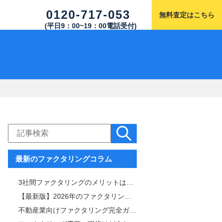
0120-717-053
無料査定はこちら
(平日9：00~19：00電話受付)
最新のファクタリングコラム
3社間ファクタリングのメリットは「手数料と審査通過率」！仕組みや注意点も解説
【最新版】2026年のファクタリング市場を徹底解説｜サービス内容・市場規模比較表付き
不動産業向けファクタリング完全ガイド｜審査・手数料・スピード比較＆おすすめ業者一覧