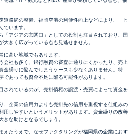
・物流・IT・観光など幅広い産業が集積している点も、福
速道路網の整備、福岡空港の利便性向上などにより、「ヒ
んでいます。
ら「アジアの玄関口」としての役割も注目されており、国
が大きく広がっている点も見逃せません。
常に高い地域でもあります。
う会社も多く、銀行融資の審査に通りにくかったり、売上
資金繰りに悩んでしまうケースも少なくありません。特
字であっても資金不足に陥る可能性があります。
目されているのが、売掛債権の譲渡・売買によって資金を
り、企業の信用力よりも売掛先の信用を重視する仕組みの
利用しやすいというメリットがあります。資金繰りの改善
大きな助けとなるでしょう。
まえたうえで、なぜファクタリングが福岡県の企業におす