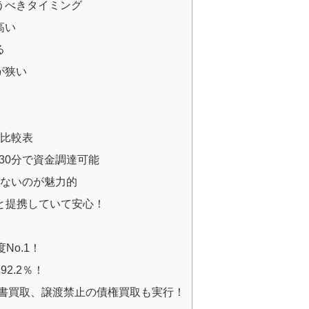
うべきタイミング
高い
る
が狭い
選比較表
短30分で資金調達可能
少ないのが魅力的
関と提携していて安心！
度No.1！
率92.2％！
注文書買取、譲渡禁止の債権買取も実行！