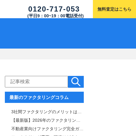
0120-717-053
無料査定はこちら
(平日9：00~19：00電話受付)
最新のファクタリングコラム
3社間ファクタリングのメリットは「手数料と審査通過率」！仕組みや注意点も解説
【最新版】2026年のファクタリング市場を徹底解説｜サービス内容・市場規模比較表付き
不動産業向けファクタリング完全ガイド｜審査・手数料・スピード比較＆おすすめ業者一覧