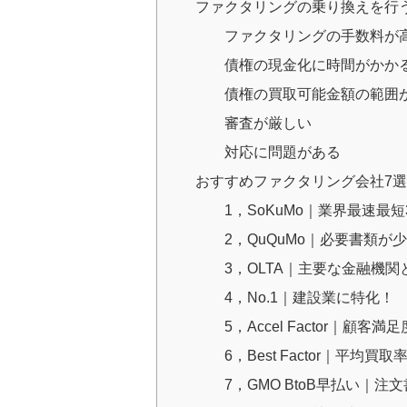
ファクタリングの乗り換えを行
ファクタリングの手数料が
債権の現金化に時間がかか
債権の買取可能金額の範囲
審査が厳しい
対応に問題がある
おすすめファクタリング会社7
1，SoKuMo｜業界最速最
2，QuQuMo｜必要書類が
3，OLTA｜主要な金融機
4，No.1｜建設業に特化！
5，Accel Factor｜顧客満足
6，Best Factor｜平均買取
7，GMO BtoB早払い｜