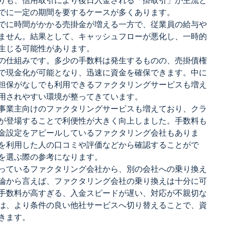
りも、信用取引により後日入金される「掛取引」が主流と
でに一定の期間を要するケースが多くあります。
でに時間がかかる売掛金が増える一方で、従業員の給与や
ません。結果として、キャッシュフローが悪化し、一時的
生じる可能性があります。
の仕組みです。多少の手数料は発生するものの、売掛債権
で現金化が可能となり、迅速に資金を確保できます。中に
担保がなしでも利用できるファクタリングサービスも増え
用されやすい環境が整ってきています。
事業主向けのファクタリングサービスも増えており、クラ
が登場することで利便性が大きく向上しました。手数料も
金設定をアピールしているファクタリング会社もありま
を利用した人の口コミや評価などから確認することがで
を選ぶ際の参考になります。
っているファクタリング会社から、別の会社への乗り換え
論から言えば、ファクタリング会社の乗り換えは十分に可
手数料が高すぎる、入金スピードが遅い、対応が不親切な
は、より条件の良い他社サービスへ切り替えることで、資
きます。