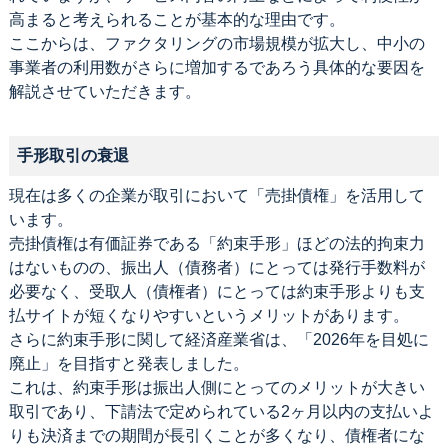
高まると考えられることが基本的な理由です。
ここからは、ファクタリングの市場規模が拡大し、中小の
事業者の利用数がさらに増加するであろう具体的な要因を
解説させていただきます。
手形取引の衰退
現在は多くの企業が取引において「売掛債権」を活用して
います。
売掛債権は有価証券である「約束手形」ほどの法的拘束力
はないものの、振出人（債務者）にとっては発行手数料が
必要なく、受取人（債権者）にとっては約束手形よりも支
払サイトが短くなりやすいというメリットがあります。
さらに約束手形に関して経済産業省は、「2026年を目処に
廃止」を目指すと発表しました。
これは、約束手形は振出人側にとってのメリットが大きい
取引であり、下請法で定められている2ヶ月以内の支払いよ
りも決済までの期間が長引くことが多くなり、債権者にな