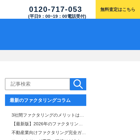
0120-717-053
無料査定はこちら
(平日9：00~19：00電話受付)
最新のファクタリングコラム
3社間ファクタリングのメリットは「手数料と審査通過率」！仕組みや注意点も解説
【最新版】2026年のファクタリング市場を徹底解説｜サービス内容・市場規模比較表付き
不動産業向けファクタリング完全ガイド｜審査・手数料・スピード比較＆おすすめ業者一覧