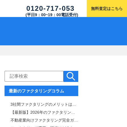
0120-717-053
無料査定はこちら
(平日9：00~19：00電話受付)
最新のファクタリングコラム
3社間ファクタリングのメリットは「手数料と審査通過率」！仕組みや注意点も解説
【最新版】2026年のファクタリング市場を徹底解説｜サービス内容・市場規模比較表付き
不動産業向けファクタリング完全ガイド｜審査・手数料・スピード比較＆おすすめ業者一覧