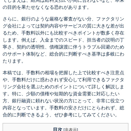
てしまえば、結局は給料支払いが間に合わないなど、本来
の目的を果たせなくなる恐れがあります。
さらに、銀行のような厳格な審査がない分、ファクタリン
グ会社によっては契約内容やサービスの質に大きな差が出
るため、手数料以外にも比較すべきポイントが数多く存在
します。例えば、入金までのスピード、担当者の説明の丁
寧さ、契約の透明性、債権譲渡に伴うトラブル回避のため
のサポート体制など、総合的に判断すべき基準は多岐にわ
たります。
本稿では、手数料の相場を把握した上で比較すべき注意点
や、手数料だけに惑わされず安心して利用できるファクタ
リング会社を選ぶためのポイントについて詳しく解説しま
す。特に、少額の債権や短期的な資金需要に対応したい
方、銀行融資に頼れない状況の方にとって、非常に役立つ
内容となっています。手数料の安さだけにとらわれず、総
合的に判断できるよう、ぜひ参考にしてみてください。
目次
[
非表示
]