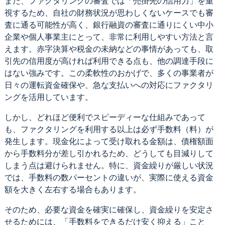
また、ファクタリングの審査では「売掛先の信用力」を重
視するため、自社の財務状況が思わしくないケースでも審
査に通る可能性が高く、銀行融資の審査に通りにくい中小
企業や個人事業主にとって、非常に利用しやすい方法と言
えます。赤字決算や税金の未納などの事情があっても、取
引先の信用度が高ければ利用できる点も、他の調達手段に
はない強みです。この柔軟性のおかげで、多くの事業者が
日々の運転資金確保や、急な支払いへの対応にファクタリ
ングを活用しています。
しかし、どれほど便利でスピーディーな仕組みであって
も、ファクタリングを利用する以上は必ず手数料（料）が
発生します。現金化によって受け取れる金額は、債権額面
から手数料分が差し引かれるため、どうしても目減りして
しまう点は避けられません。特に、資金繰りが厳しい状況
では、手数料の数パーセントの違いが、実際に使える資金
額を大きく左右する場合もあります。
そのため、必要な資金を確実に確保し、資金繰りを安定さ
せるためには、「手数料をできるだけ安く抑える」こと