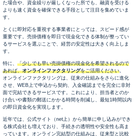
た場合や、資金繰りが厳しくなった所でも、融資を受ける
よりも速く資金を確保できる手段として注目を集めていま
す。
とくに即対応を重視する事業者にとっては、スピード感が
重要です。売掛債権を即日で現金化できる体制が整ってい
るサービスを選ぶことで、経営の安定性は大きく向上しま
す。
特に、
「少しでも早い売掛債権の現金化を希望されるので
あれば、
オンラインファクタリング
をご活用ください
。
オンラインファクタリングは、従来の仕組みをさらに進化
させ、WEB上で申込から契約、入金確認までを完全に非対
面で完結できるサービスです。これにより、担当者とのか
け合いや書類の郵送にかかる時間を削減し、最短1時間以内
の即日資金化を実現します。
近年では、公式サイト（net上）から簡単に申し込みができ
る株式会社も増えており、手続きの透明性や安全性も高ま
っています。オンライン完結型の仕組みは、従来型と比較