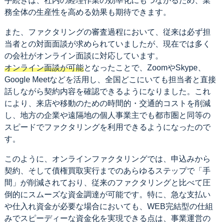
手続きは、社内の経理作業の効率化にもつながるため、業
務全体の生産性を高める効果も期待できます。
また、ファクタリングの審査過程において、従来は必ず担
当者との対面面談が求められていましたが、現在では多く
の会社がオンライン面談に対応しています。
オンライン面談が可能
となったことで、ZoomやSkype、
Google Meetなどを活用し、全国どこにいても担当者と直接
話しながら契約内容を確認できるようになりました。これ
により、来店や移動のための時間的・交通的コストを削減
し、地方の企業や遠隔地の個人事業主でも都市圏と同等の
スピードでファクタリングを利用できるようになったので
す。
このように、オンラインファクタリングでは、申込みから
契約、そして債権買取実行までのあらゆるステップで「手
間」が削減されており、従来のファクタリングと比べて圧
倒的にスムーズな資金調達が可能です。特に、急な支払い
や仕入れ資金が必要な場合においても、WEB完結型の仕組
みでスピーディーな資金化を実現できる点は、事業運営の