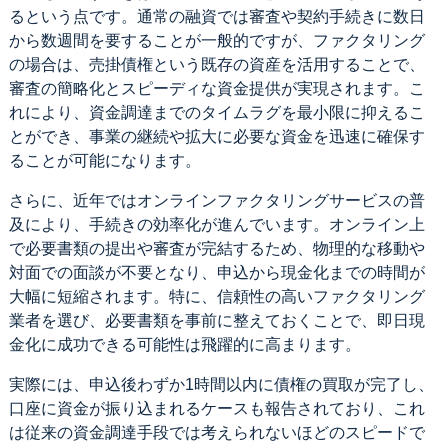
るという点です。通常の融資では審査や契約手続きに数日
から数週間を要することが一般的ですが、ファクタリング
の場合は、売掛債権という既存の資産を活用することで、
審査の簡略化とスピーディな資金提供が実現されます。こ
れにより、資金調達までのタイムラグを最小限に抑えるこ
とができ、事業の継続や拡大に必要な資金を迅速に確保す
ることが可能になります。
さらに、近年ではオンラインファクタリングサービスの普
及により、手続きの効率化が進んでいます。オンライン上
で必要書類の提出や審査が完結するため、物理的な移動や
対面での面談が不要となり、申込から現金化までの時間が
大幅に短縮されます。特に、信頼性の高いファクタリング
業者を選び、必要書類を事前に整えておくことで、即日現
金化に成功できる可能性は飛躍的に高まります。
実際には、申込後わずか1時間以内に債権の買取が完了し、
口座に資金が振り込まれるケースも報告されており、これ
は従来の資金調達手段では考えられないほどのスピードで