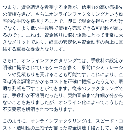
つまり、資金調達を希望する企業が、信用力の高い売掛先
の債権を選び、さらにオンラインファクタリングという効
率的な手段を選択することで、即日で現金を得られるだけ
でなく、より低い手数料で債権を売却できる可能性が高ま
るのです。これは、資金繰りに悩む企業にとって非常に大
きなメリットであり、経営の安定化や資金効率の向上に直
結する重要な要素となります。
さらに、オンラインファクタリングでは、手数料の設定が
明確に提示されているケースが多く、事前にシミュレーシ
ョンや見積もりを受けることも可能です。これにより、企
業は資金調達にかかるコストを正確に把握したうえで、最
適な判断を下すことができます。従来のファクタリングで
は、手数料が不透明だったり、契約直前まで詳細が分から
ないこともありましたが、オンライン化によってこうした
不安要素も解消されつつあります。
このように、オンラインファクタリングは、スピード・コ
スト・透明性の三拍子が揃った資金調達手段として、今後