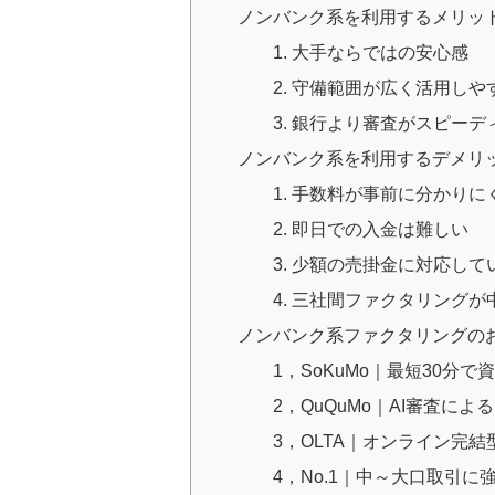
ノンバンク系を利用するメリッ
1. 大手ならではの安心感
2. 守備範囲が広く活用しや
3. 銀行より審査がスピーデ
ノンバンク系を利用するデメリ
1. 手数料が事前に分かりに
2. 即日での入金は難しい
3. 少額の売掛金に対応し
4. 三社間ファクタリング
ノンバンク系ファクタリングのお
1，SoKuMo｜最短30分
2，QuQuMo｜AI審査に
3，OLTA｜オンライン完
4，No.1｜中～大口取引に