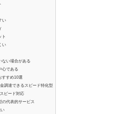
ト
すい
ィ
ット
くい
ていない場合がある
が中心である
すすめ10選
で資金調達できるスピード特化型
よるスピード対応
結型の代表的サービス
強い