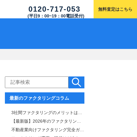
0120-717-053
無料査定はこちら
(平日9：00~19：00電話受付)
最新のファクタリングコラム
3社間ファクタリングのメリットは「手数料と審査通過率」！仕組みや注意点も解説
【最新版】2026年のファクタリング市場を徹底解説｜サービス内容・市場規模比較表付き
不動産業向けファクタリング完全ガイド｜審査・手数料・スピード比較＆おすすめ業者一覧