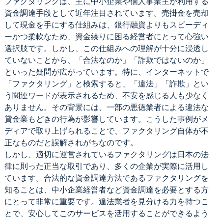
ファクタリングは、主に中小企業や個人事業主が利用する
資金調達手段として近年注目されています。売掛金を売却
して現金を手にする仕組みは、銀行融資よりもスピーディ
ーかつ柔軟なため、資金繰りに困る経営者にとって心強い
選択肢です。しかし、この仕組みへの理解が十分に浸透し
ていないことから、「合法なのか」「詐欺ではないのか」
といった疑問が広がっています。特に、インターネットで
「ファクタリング」と検索すると、「違法」「詐欺」とい
う関連ワードが表示されるため、不安を感じる人も少なく
ありません。その背景には、一部の悪徳業者による違法な
貸金業もどきの行為が影響しています。こうした事例がメ
ディアで取り上げられることで、ファクタリング自体が不
正なものだと誤解されがちなのです。
しかし、適切に運営されているファクタリングは日本の法
律に則った正当な取引であり、多くの企業が実際に活用し
ています。合法的な資金調達方法であるファクタリングを
知ることは、中小企業経営者など資金調達を必要とする方
にとって非常に重要です。違法業者を見分ける力を持つこ
とで、安心してこのサービスを活用することができるよう