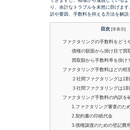
できますし、相場から逸脱しているよ
り、余計なトラブルを未然に防げます
訳や要因、手数料を抑える方法を解説
目次
[
非表示
]
ファクタリングの手数料をどう
債権の額面から掛け目で買
買取額から手数料率を掛け
ファクタリング手数料はどの程
２社間ファクタリングは1割
３社間ファクタリングは1
ファクタリング手数料の内訳を
1.ファクタリング審査のた
2.契約書の印紙代金
3.債権譲渡のための登記費