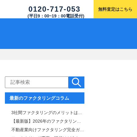
0120-717-053
無料査定はこちら
(平日9：00~19：00電話受付)
最新のファクタリングコラム
3社間ファクタリングのメリットは「手数料と審査通過率」！仕組みや注意点も解説
【最新版】2026年のファクタリング市場を徹底解説｜サービス内容・市場規模比較表付き
不動産業向けファクタリング完全ガイド｜審査・手数料・スピード比較＆おすすめ業者一覧