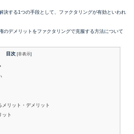
解決する1つの手段として、ファクタリングが有効といわれ
権のデメリットをファクタリングで克服する方法について
目次
[
非表示
]
？
い
るメリット・デメリット
リット