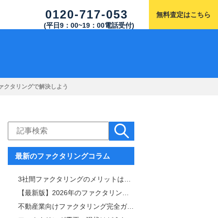
0120-717-053
無料査定はこちら
(平日9：00~19：00電話受付)
ァクタリングで解決しよう
最新のファクタリングコラム
3社間ファクタリングのメリットは「手数料と審査通過率」！仕組みや注意点も解説
【最新版】2026年のファクタリング市場を徹底解説｜サービス内容・市場規模比較表付き
不動産業向けファクタリング完全ガイド｜審査・手数料・スピード比較＆おすすめ業者一覧