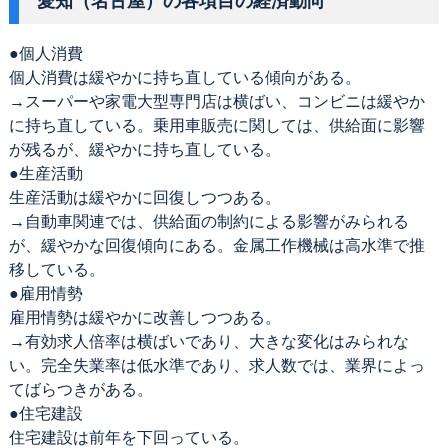
愛知（名古屋）の各項目の経済動向
●個人消費
個人消費は緩やかに持ち直している傾向がある。
→スーパーや家電大型専門店は横ばい、コンビニは緩やか
に持ち直している。乗用車販売に関しては、供給面に影響
が残るが、緩やかに持ち直している。
●生産活動
生産活動は緩やかに回復しつつある。
→自動車関連では、供給面の制約による影響がみられる
が、緩やかな回復傾向にある。金属工作機械は高水準で推
移している。
●雇用情勢
雇用情勢は緩やかに改善しつつある。
→有効求人倍率は横ばいであり、大きな変化はみられな
い。完全失業率は低水準であり、求人数では、業界によっ
てばらつきがある。
●住宅建設
住宅建設は前年を下回っている。